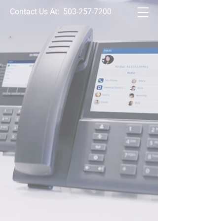
Contact Us At:
503-257-7200