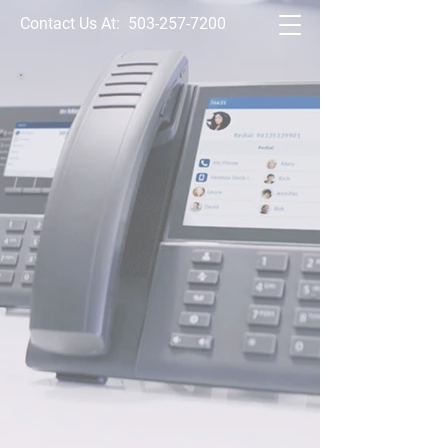
Contact Us At:
503-257-7200