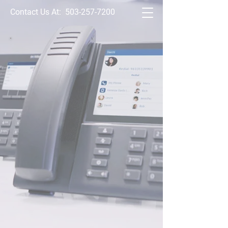
Contact Us At:
503-257-7200