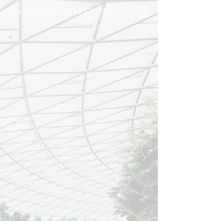
Contact Us At:
503-257-7200